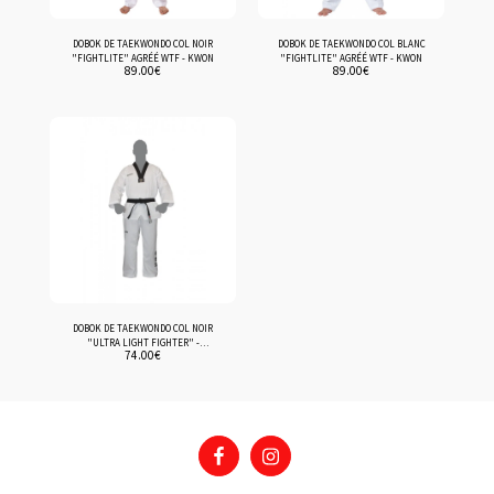
DOBOK DE TAEKWONDO COL NOIR
DOBOK DE TAEKWONDO COL BLANC
"FIGHTLITE" AGRÉÉ WTF - KWON
"FIGHTLITE" AGRÉÉ WTF - KWON
89.00
€
89.00
€
DOBOK DE TAEKWONDO COL NOIR
"ULTRA LIGHT FIGHTER" -
74.00
€
NIHONDO