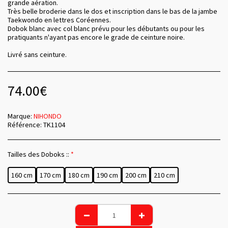
grande aération.
Très belle broderie dans le dos et inscription dans le bas de la jambe
Taekwondo en lettres Coréennes.
Dobok blanc avec col blanc prévu pour les débutants ou pour les
pratiquants n'ayant pas encore le grade de ceinture noire.
Livré sans ceinture.
74.00
€
Marque:
NIHONDO
Référence:
TK1104
Tailles des Doboks ::
*
160 cm
170 cm
180 cm
190 cm
200 cm
210 cm