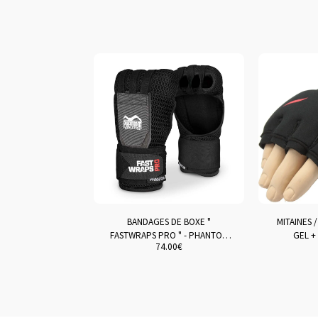
BANDAGES DE BOXE "
MITAINES 
FASTWRAPS PRO " - PHANTOM
GEL +
74.00
€
ATHLETICS