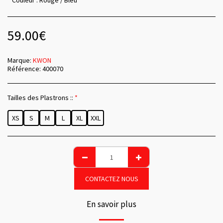
* Couleur : Rouge / Bleu
59.00
€
Marque:
KWON
Référence:
400070
Tailles des Plastrons ::
*
XS
S
M
L
XL
XXL
CONTACTEZ NOUS
En savoir plus