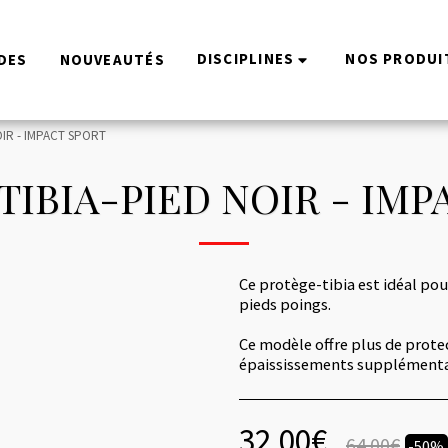
DISCIPLINES
NOS PRODUI
DES
NOUVEAUTÉS
IR - IMPACT SPORT
TIBIA-PIED NOIR - IMP
Ce protège-tibia est idéal pou
pieds poings.
Ce modèle offre plus de prote
épaississements supplémentair
32.00
€
64.00
€
-50%