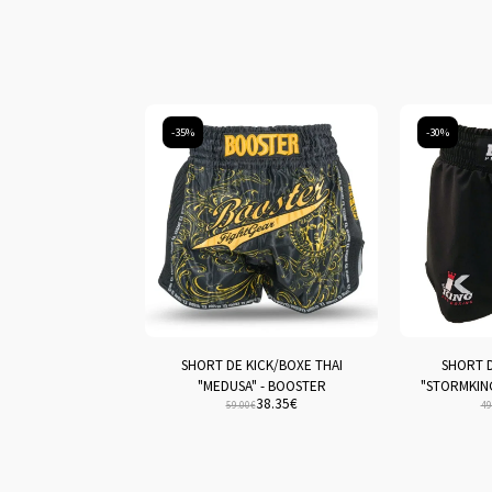
-35%
-30%
SHORT DE KICK/BOXE THAI
SHORT 
"MEDUSA" - BOOSTER
"STORMKING
38.35
€
59.00
€
49