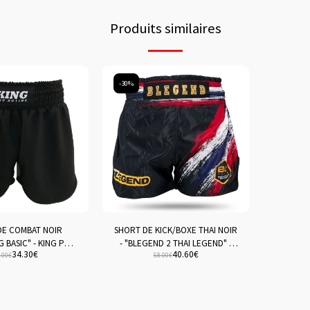
Produits similaires
-30%
DE COMBAT NOIR
SHORT DE KICK/BOXE THAI NOIR
 BASIC" - KING PRO
- "BLEGEND 2 THAI LEGEND" -
34.30
€
40.60
€
BOXING
BLEGEND
.00
€
58.00
€