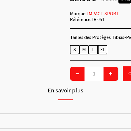
Marque:
IMPACT SPORT
Référence:
IB 051
Tailles des Protèges Tibias-Pie
S
M
L
XL
En savoir plus