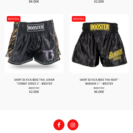
84.00
€
42.00
€
NOUVEAU
NOUVEAU
SHORT DE KICK/BOXE THAI JUNIOR
SHORT DE KICK/BOXE THAI NOIR "
"COMBAT SERIES 1" - BOOSTER
BANGKOK 1 " - BOOSTER
/
/
BOOSTER
BOOSTER
42.00
€
46.00
€