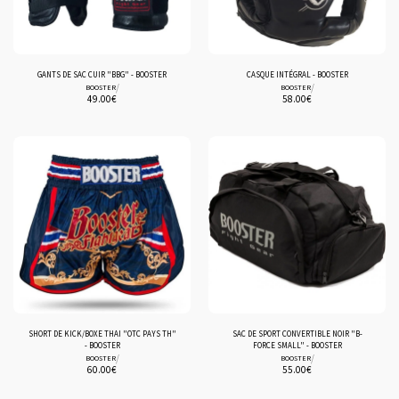
GANTS DE SAC CUIR "BBG" - BOOSTER
CASQUE INTÉGRAL - BOOSTER
/
/
BOOSTER
BOOSTER
49.00
€
58.00
€
SHORT DE KICK/BOXE THAI "OTC PAYS TH"
SAC DE SPORT CONVERTIBLE NOIR "B-
- BOOSTER
FORCE SMALL" - BOOSTER
/
/
BOOSTER
BOOSTER
60.00
€
55.00
€