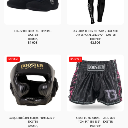
CHAUSSURE NOIRE MULTISPORT -
PANTALON DE COMPRESSION / SPAT NOIR
BOOSTER
LADIES "CHALLENGE V2" - BOOSTER
/
/
BOOSTER
BOOSTER
84.00
€
62.50
€
NOUVEAU
NOUVEAU
CASQUE INTÉGRAL NOIR/OR "BANGKOK 1" -
SHORT DE KICK/BOXE THAI JUNIOR
BOOSTER
"COMBAT SERIES 3" - BOOSTER
/
/
BOOSTER
BOOSTER