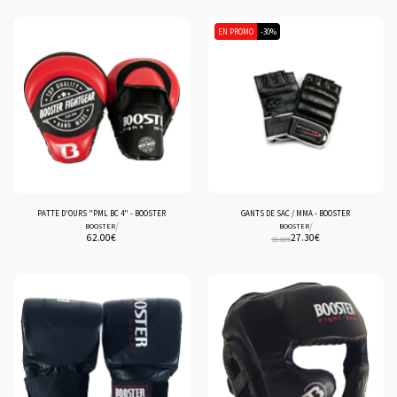
EN PROMO
-30%
PATTE D'OURS "PML BC 4" - BOOSTER
GANTS DE SAC / MMA - BOOSTER
/
/
BOOSTER
BOOSTER
62.00
€
27.30
€
39.00
€