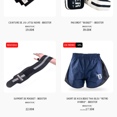
CEINTURE DE JIU-JITSU NOIRE - BOOSTER
PAO DROIT "BUDGET" - BOOSTER
/
/
BOOSTER
BOOSTER
19.00
€
39.00
€
NOUVEAU
EN PROMO
-50%
SUPPORT DE POIGNET - BOOSTER
SHORT DE KICK/BOXE THAI BLEU "RETRO
/
HYBRID" - BOOSTER
BOOSTER
/
BOOSTER
22.00
€
17.50
€
35.00
€