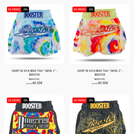
EN PROMO
-25%
EN PROMO
-25%
SHORT DE KICK/BOXE THAI "SWIRL 1" -
SHORT DE KICK/BOXE THAI "SWIRL 2" -
BOOSTER
BOOSTER
/
/
BOOSTER
BOOSTER
40.50
€
40.50
€
54.00
€
54.00
€
EN PROMO
-35%
EN PROMO
-35%