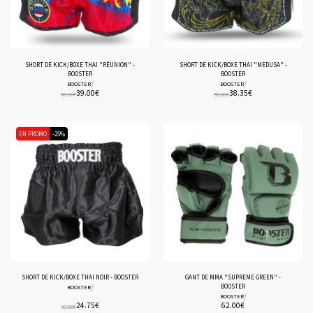
SHORT DE KICK/BOXE THAI "RÉUNION" -
SHORT DE KICK/BOXE THAI "MEDUSA" -
BOOSTER
BOOSTER
/
/
BOOSTER
BOOSTER
39.00
€
38.35
€
60.00
€
59.00
€
EN PROMO
-25%
SHORT DE KICK/BOXE THAI NOIR - BOOSTER
GANT DE MMA "SUPREME GREEN" -
/
BOOSTER
BOOSTER
/
BOOSTER
24.75
€
62.00
€
33.00
€